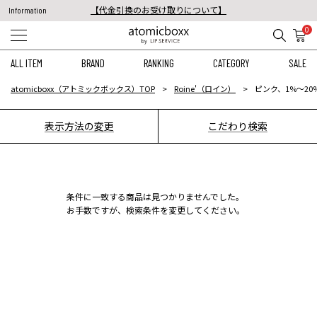
【代金引換のお受け取りについて】
Information
税込11,000円以上のご注文で送料無料！
0
【重要】予約商品のお支払い方法（代金引換）変更に関するお知らせ
ALL ITEM
BRAND
RANKING
CATEGORY
SALE
atomicboxx（アトミックボックス）TOP
Roine'（ロイン）
ピンク、1%〜20%
表示方法の変更
こだわり検索
条件に一致する商品は見つかりませんでした。
お手数ですが、検索条件を変更してください。