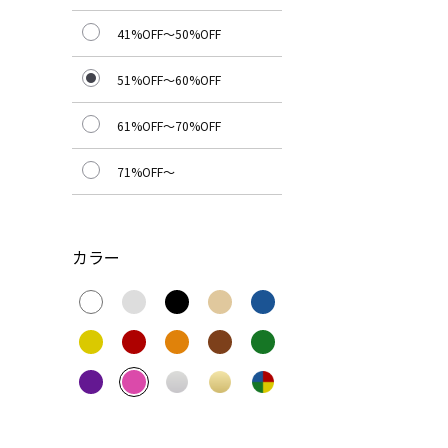
41%OFF～50%OFF
51%OFF～60%OFF
61%OFF～70%OFF
71%OFF～
カラー