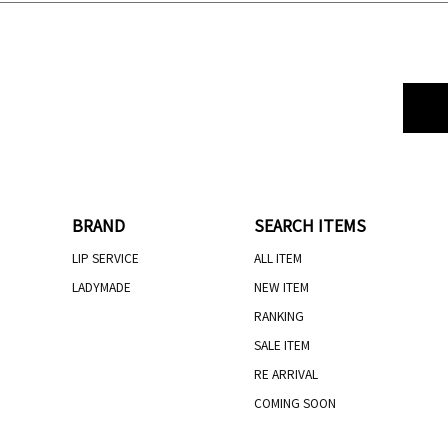
BRAND
SEARCH ITEMS
LIP SERVICE
ALL ITEM
LADYMADE
NEW ITEM
RANKING
SALE ITEM
RE ARRIVAL
COMING SOON