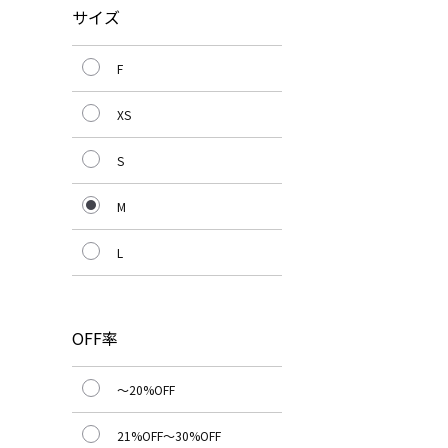
サイズ
F
XS
S
M
L
OFF率
～20%OFF
21%OFF～30%OFF