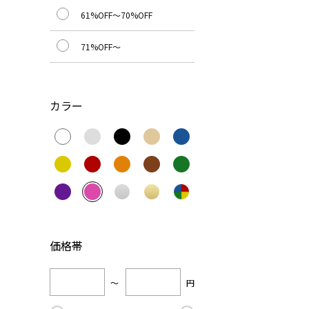
61%OFF～70%OFF
71%OFF～
カラー
価格帯
～
円