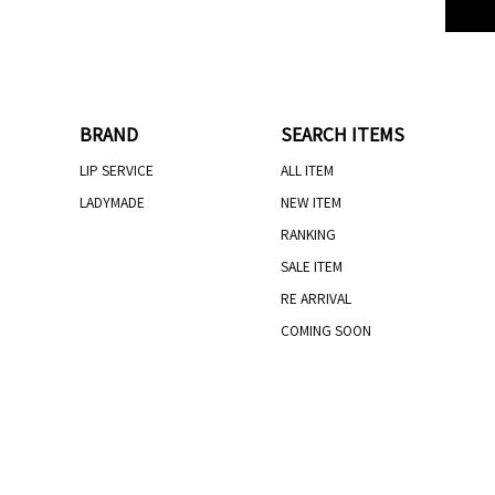
BRAND
SEARCH ITEMS
LIP SERVICE
ALL ITEM
LADYMADE
NEW ITEM
RANKING
SALE ITEM
RE ARRIVAL
COMING SOON