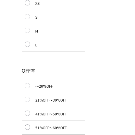
XS
S
M
L
OFF率
～20%OFF
21%OFF～30%OFF
41%OFF～50%OFF
51%OFF～60%OFF