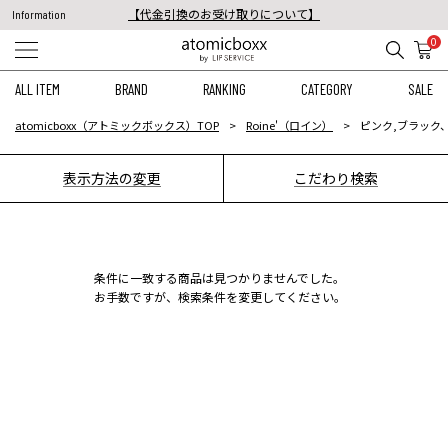
【代金引換のお受け取りについて】
Information
税込11,000円以上のご注文で送料無料！
0
【重要】予約商品のお支払い方法（代金引換）変更に関するお知らせ
ALL ITEM
BRAND
RANKING
CATEGORY
SALE
atomicboxx（アトミックボックス）TOP
Roine'（ロイン）
ピンク,ブラック、4
表示方法の変更
こだわり検索
条件に一致する商品は見つかりませんでした。
お手数ですが、検索条件を変更してください。