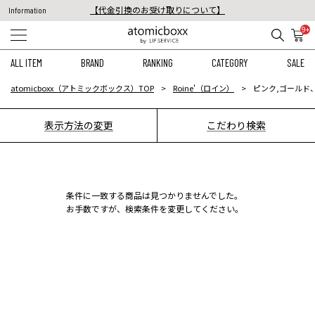
【代金引換のお受け取りについて】
Information
税込11,000円以上のご注文で送料無料！
9+
【重要】予約商品のお支払い方法（代金引換）変更に関するお知らせ
ALL ITEM
BRAND
RANKING
CATEGORY
SALE
atomicboxx（アトミックボックス）TOP
Roine'（ロイン）
ピンク,ゴールド、6
表示方法の変更
こだわり検索
条件に一致する商品は見つかりませんでした。
お手数ですが、検索条件を変更してください。