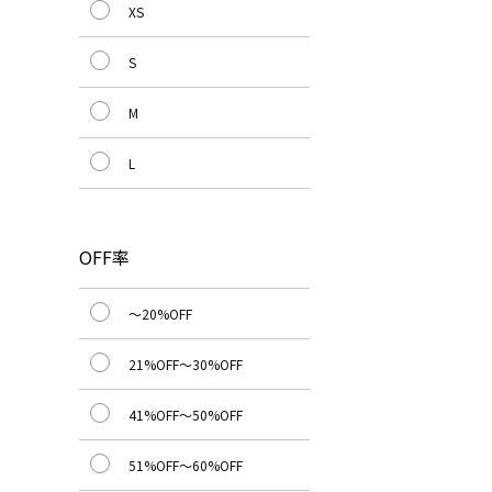
XS
S
M
L
OFF率
～20%OFF
21%OFF～30%OFF
41%OFF～50%OFF
51%OFF～60%OFF