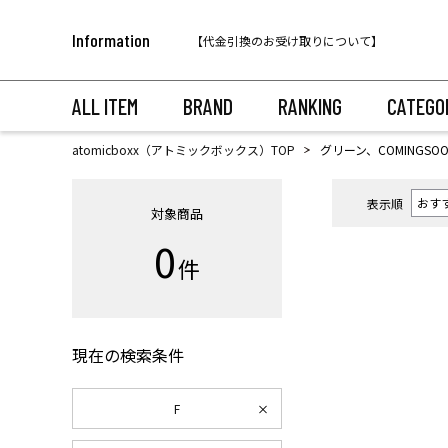
税込11,000円以上のご注文で送料無料！
Information
【代金引換のお受け取りについて】
税込11,000円以上のご注文で送料無料！
ALL ITEM
BRAND
RANKING
CATEGO
atomicboxx（アトミックボックス）TOP
グリーン、COMINGSOO
表示順
対象商品
0
件
現在の検索条件
F