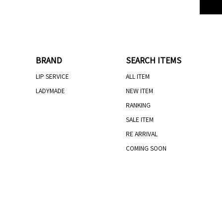
BRAND
SEARCH ITEMS
LIP SERVICE
ALL ITEM
LADYMADE
NEW ITEM
RANKING
SALE ITEM
RE ARRIVAL
COMING SOON