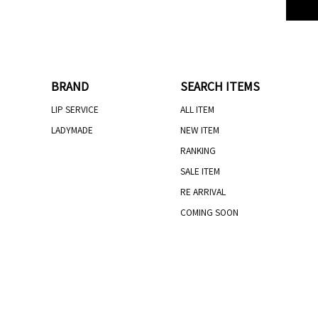
BRAND
SEARCH ITEMS
LIP SERVICE
ALL ITEM
LADYMADE
NEW ITEM
RANKING
SALE ITEM
RE ARRIVAL
COMING SOON