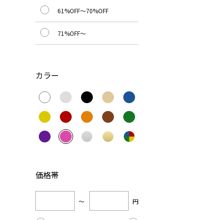
61%OFF～70%OFF
71%OFF～
カラー
価格帯
～
円