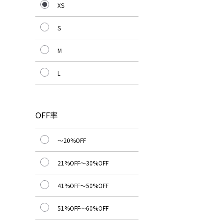
XS
S
M
L
OFF率
～20%OFF
21%OFF～30%OFF
41%OFF～50%OFF
51%OFF～60%OFF