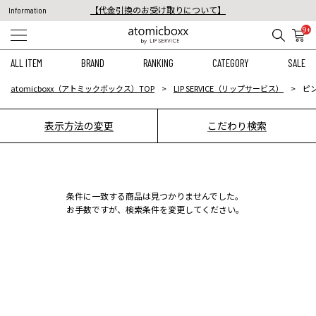
【代金引換のお受け取りについて】
Information
税込11,000円以上のご注文で送料無料！
9+
【重要】予約商品のお支払い方法（代金引換）変更に関するお知らせ
ALL ITEM
BRAND
RANKING
CATEGORY
SALE
atomicboxx（アトミックボックス）TOP
LIP SERVICE（リップサービス）
ピン
表示方法の変更
こだわり検索
条件に一致する商品は見つかりませんでした。
お手数ですが、検索条件を変更してください。