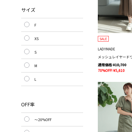
サイズ
F
XS
SALE
LADYMADE
S
通常価格 ¥18,700
M
70%OFF! ¥5,610
L
OFF率
～20%OFF