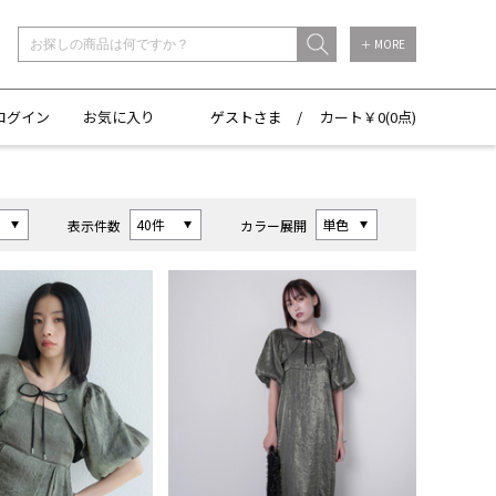
＋ MORE
ログイン
お気に入り
ゲストさま /
カート￥
0(
0点)
表示件数
カラー展開