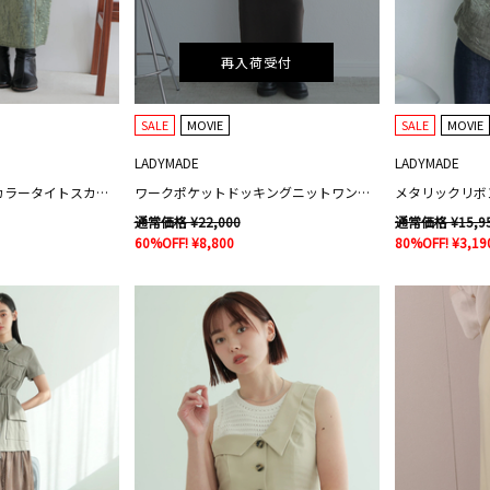
再入荷受付
SALE
MOVIE
SALE
MOVIE
LADYMADE
LADYMADE
ワークポケットバイカラータイトスカート
ワークポケットドッキングニットワンピース
メタリックリボ
通常価格 ¥22,000
通常価格 ¥15,9
60%OFF! ¥8,800
80%OFF! ¥3,19