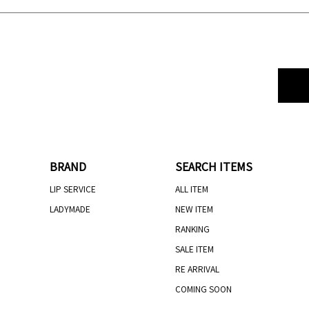
BRAND
SEARCH ITEMS
LIP SERVICE
ALL ITEM
LADYMADE
NEW ITEM
RANKING
SALE ITEM
RE ARRIVAL
COMING SOON