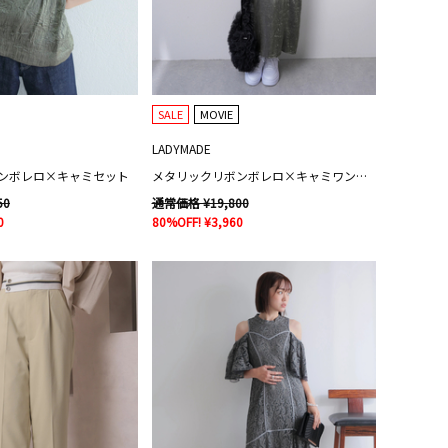
SALE
MOVIE
LADYMADE
ンボレロ×キャミセット
メタリックリボンボレロ×キャミワンピースセット
50
通常価格 ¥19,800
0
80%OFF! ¥3,960