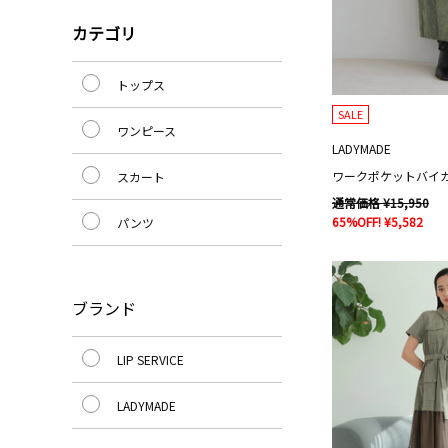
カテゴリ
トップス
SALE
ワンピース
LADYMADE
スカート
通常価格 ¥15,950
65%OFF! ¥5,582
パンツ
ブランド
LIP SERVICE
LADYMADE