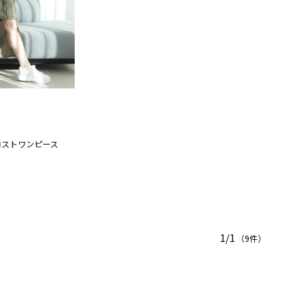
ロストワンピース
1/1
（9件）