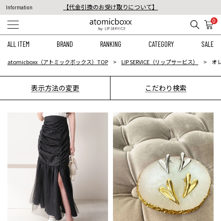
【代金引換のお受け取りについて】
Information
税込11,000円以上のご注文で送料無料！
0
【重要】予約商品のお支払い方法（代金引換）変更に関するお知らせ
ALL ITEM
BRAND
RANKING
CATEGORY
SALE
atomicboxx（アトミックボックス）TOP
LIP SERVICE（リップサービス）
オ
表示方法の変更
こだわり検索