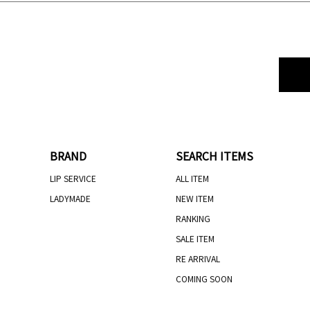
BRAND
SEARCH ITEMS
LIP SERVICE
ALL ITEM
LADYMADE
NEW ITEM
RANKING
SALE ITEM
RE ARRIVAL
COMING SOON