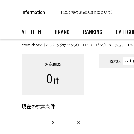
税込11,000円以上のご注文で送料無料！
Information
【代金引換のお受け取りについて】
税込11,000円以上のご注文で送料無料！
ALL ITEM
BRAND
RANKING
CATEGO
atomicboxx（アトミックボックス）TOP
ピンク,ベージュ、61%
表示順
対象商品
0
件
現在の検索条件
S