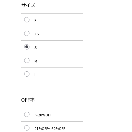
サイズ
F
XS
S
M
L
OFF率
～20%OFF
21%OFF～30%OFF