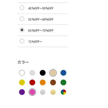
41%OFF～50%OFF
51%OFF～60%OFF
61%OFF～70%OFF
71%OFF～
カラー