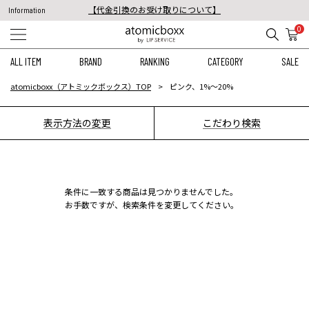
【代金引換のお受け取りについて】
Information
税込11,000円以上のご注文で送料無料！
0
【重要】予約商品のお支払い方法（代金引換）変更に関するお知らせ
ALL ITEM
BRAND
RANKING
CATEGORY
SALE
atomicboxx（アトミックボックス）TOP
ピンク、1%〜20%
表示方法の変更
こだわり検索
条件に一致する商品は見つかりませんでした。
お手数ですが、検索条件を変更してください。