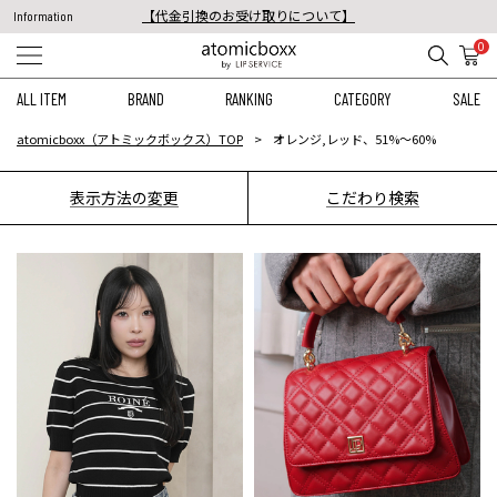
【代金引換のお受け取りについて】
Information
税込11,000円以上のご注文で送料無料！
0
【重要】予約商品のお支払い方法（代金引換）変更に関するお知らせ
ALL ITEM
BRAND
RANKING
CATEGORY
SALE
atomicboxx（アトミックボックス）TOP
オレンジ,レッド、51%〜60%
表示方法の変更
こだわり検索