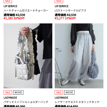
SALE
SALE
LIP SERVICE
LIP SERVICE
ハートチャーム付スエードチョーカー
LSストーンサークルピアス
通常価格 ¥2,530
通常価格 ¥2,530
¥1,265 50%OFF
¥2,277 10%OFF
SALE
MOVIE
SALE
MOVIE
LADYMADE
LADYMADE
パデッドミニフリルショルダーバッグ
レイヤードウエストメタリックタックパンツ
通常価格 ¥9,900
通常価格 ¥14,850