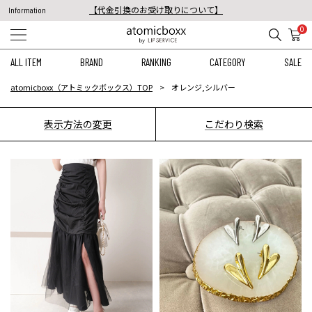
【代金引換のお受け取りについて】
Information
税込11,000円以上のご注文で送料無料！
0
【重要】予約商品のお支払い方法（代金引換）変更に関するお知らせ
ALL ITEM
BRAND
RANKING
CATEGORY
SALE
atomicboxx（アトミックボックス）TOP
オレンジ,シルバー
表示方法の変更
こだわり検索