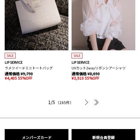
SALE
SALE
LIP SERVICE
LIP SERVICE
ラメツイードミニトートバッグ
UVカット2wayリボンシアーシャツ
通常価格 ¥9,790
通常価格 ¥8,690
¥4,405 55%OFF
¥3,910 55%OFF
次へ
最後へ
1/5
（165件）
メンバーズカード
新規会員登録