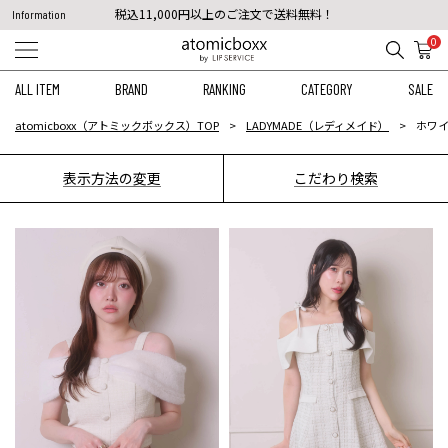
税込11,000円以上のご注文で送料無料！
Information
【重要】予約商品のお支払い方法（代金引換）変更に関するお知らせ
0
ALL ITEM
BRAND
RANKING
CATEGORY
SALE
atomicboxx（アトミックボックス）TOP
LADYMADE（レディメイド）
ホワ
表示方法の変更
こだわり検索