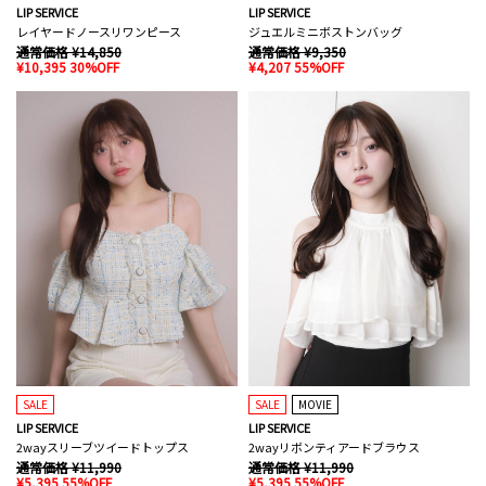
LIP SERVICE
LIP SERVICE
レイヤードノースリワンピース
ジュエルミニボストンバッグ
通常価格 ¥14,850
通常価格 ¥9,350
¥10,395 30%OFF
¥4,207 55%OFF
SALE
SALE
MOVIE
LIP SERVICE
LIP SERVICE
2wayスリーブツイードトップス
2wayリボンティアードブラウス
通常価格 ¥11,990
通常価格 ¥11,990
¥5,395 55%OFF
¥5,395 55%OFF