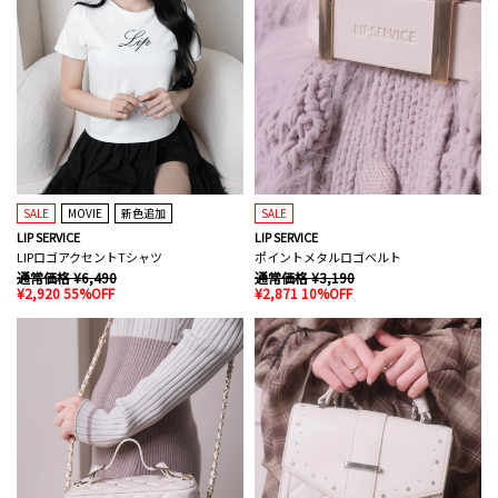
SALE
MOVIE
新色追加
SALE
LIP SERVICE
LIP SERVICE
LIPロゴアクセントTシャツ
ポイントメタルロゴベルト
通常価格 ¥6,490
通常価格 ¥3,190
¥2,920 55%OFF
¥2,871 10%OFF