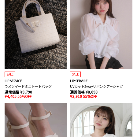
SALE
SALE
LIP SERVICE
LIP SERVICE
ラメツイードミニトートバッグ
UVカット2wayリボンシアーシャツ
通常価格 ¥9,790
通常価格 ¥8,690
¥4,405 55%OFF
¥3,910 55%OFF