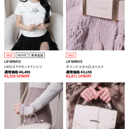
SALE
MOVIE
新色追加
SALE
LIP SERVICE
LIP SERVICE
LIPロゴアクセントTシャツ
ポイントメタルロゴベルト
通常価格 ¥6,490
通常価格 ¥3,190
¥2,920 55%OFF
¥2,871 10%OFF