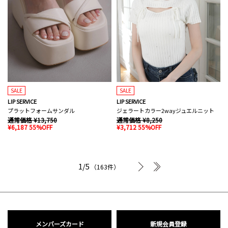
SALE
SALE
LIP SERVICE
LIP SERVICE
プラットフォームサンダル
ジェラートカラー2wayジュエルニット
通常価格 ¥13,750
通常価格 ¥8,250
¥6,187 55%OFF
¥3,712 55%OFF
次へ
最後へ
1/5
（163件）
メンバーズカード
新規会員登録