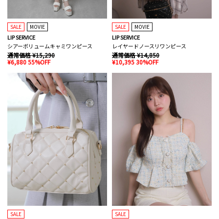
SALE
MOVIE
SALE
MOVIE
LIP SERVICE
LIP SERVICE
シアーボリュームキャミワンピース
レイヤードノースリワンピース
通常価格 ¥15,290
通常価格 ¥14,850
¥6,880 55%OFF
¥10,395 30%OFF
SALE
SALE