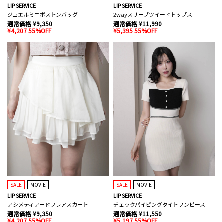
LIP SERVICE
LIP SERVICE
ジュエルミニボストンバッグ
2wayスリーブツイードトップス
通常価格 ¥9,350
通常価格 ¥11,990
¥4,207 55%OFF
¥5,395 55%OFF
SALE
MOVIE
SALE
MOVIE
LIP SERVICE
LIP SERVICE
アシメティアードフレアスカート
チェックパイピングタイトワンピース
通常価格 ¥9,350
通常価格 ¥11,550
¥4,207 55%OFF
¥5,197 55%OFF