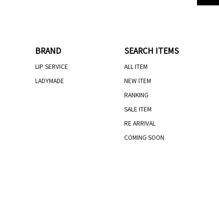
BRAND
SEARCH ITEMS
LIP SERVICE
ALL ITEM
LADYMADE
NEW ITEM
RANKING
SALE ITEM
RE ARRIVAL
COMING SOON