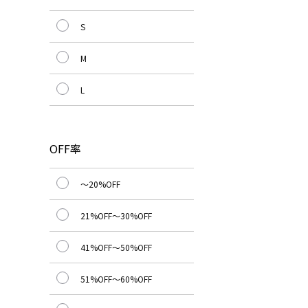
S
M
L
OFF率
～20%OFF
21%OFF～30%OFF
41%OFF～50%OFF
51%OFF～60%OFF