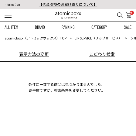
【代金引換のお受け取りについて】
Information
税込11,000円以上のご注文で送料無料！
9+
【重要】予約商品のお支払い方法（代金引換）変更に関するお知らせ
ALL ITEM
BRAND
RANKING
CATEGORY
SALE
atomicboxx（アトミックボックス）TOP
LIP SERVICE（リップサービス）
シル
表示方法の変更
こだわり検索
条件に一致する商品は見つかりませんでした。
お手数ですが、検索条件を変更してください。