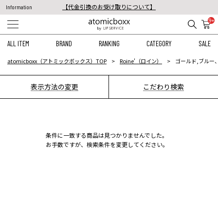
【代金引換のお受け取りについて】
Information
税込11,000円以上のご注文で送料無料！
9+
【重要】予約商品のお支払い方法（代金引換）変更に関するお知らせ
ALL ITEM
BRAND
RANKING
CATEGORY
SALE
atomicboxx（アトミックボックス）TOP
Roine'（ロイン）
ゴールド,ブルー、
表示方法の変更
こだわり検索
条件に一致する商品は見つかりませんでした。
お手数ですが、検索条件を変更してください。