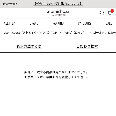
【代金引換のお受け取りについて】
Information
税込11,000円以上のご注文で送料無料！
9+
【重要】予約商品のお支払い方法（代金引換）変更に関するお知らせ
ALL ITEM
BRAND
RANKING
CATEGORY
SALE
atomicboxx（アトミックボックス）TOP
Roine'（ロイン）
ゴールド、51%〜
表示方法の変更
こだわり検索
条件に一致する商品は見つかりませんでした。
お手数ですが、検索条件を変更してください。