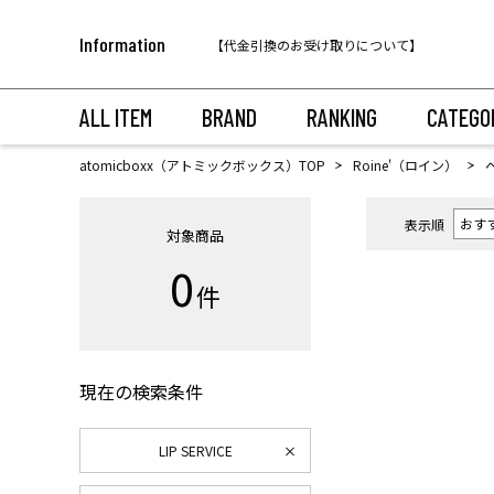
税込11,000円以上のご注文で送料無料！
Information
【代金引換のお受け取りについて】
税込11,000円以上のご注文で送料無料！
ALL ITEM
BRAND
RANKING
CATEGO
atomicboxx（アトミックボックス）TOP
Roine'（ロイン）
表示順
対象商品
0
件
現在の検索条件
LIP SERVICE