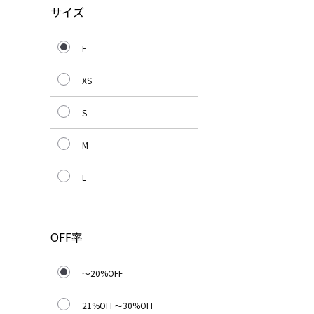
サイズ
F
XS
S
M
L
OFF率
～20%OFF
21%OFF～30%OFF