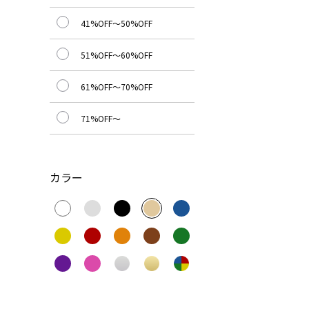
41%OFF～50%OFF
51%OFF～60%OFF
61%OFF～70%OFF
71%OFF～
カラー