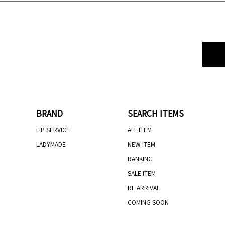
BRAND
SEARCH ITEMS
LIP SERVICE
ALL ITEM
LADYMADE
NEW ITEM
RANKING
SALE ITEM
RE ARRIVAL
COMING SOON