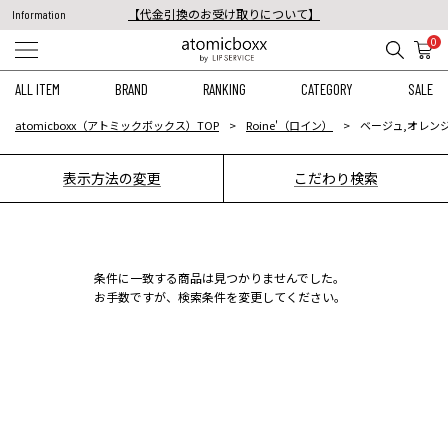
【代金引換のお受け取りについて】
Information
税込11,000円以上のご注文で送料無料！
0
【重要】予約商品のお支払い方法（代金引換）変更に関するお知らせ
ALL ITEM
BRAND
RANKING
CATEGORY
SALE
atomicboxx（アトミックボックス）TOP
Roine'（ロイン）
ベージュ,オレンジ
表示方法の変更
こだわり検索
条件に一致する商品は見つかりませんでした。
お手数ですが、検索条件を変更してください。