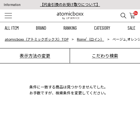
【代金引換のお受け取りについて】
Information
税込11,000円以上のご注文で送料無料！
9+
【重要】予約商品のお支払い方法（代金引換）変更に関するお知らせ
ALL ITEM
BRAND
RANKING
CATEGORY
SALE
atomicboxx（アトミックボックス）TOP
Roine'（ロイン）
ベージュ,オレンジ
表示方法の変更
こだわり検索
条件に一致する商品は見つかりませんでした。
お手数ですが、検索条件を変更してください。