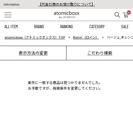
【代金引換のお受け取りについて】
Information
税込11,000円以上のご注文で送料無料！
9+
【重要】予約商品のお支払い方法（代金引換）変更に関するお知らせ
ALL ITEM
BRAND
RANKING
CATEGORY
SALE
atomicboxx（アトミックボックス）TOP
Roine'（ロイン）
ベージュ,オレンジ
表示方法の変更
こだわり検索
条件に一致する商品は見つかりませんでした。
お手数ですが、検索条件を変更してください。