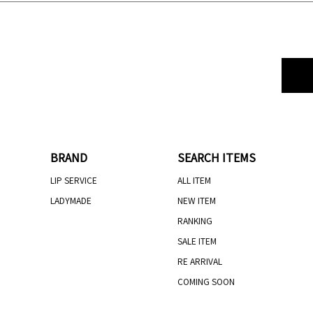
BRAND
SEARCH ITEMS
LIP SERVICE
ALL ITEM
LADYMADE
NEW ITEM
RANKING
SALE ITEM
RE ARRIVAL
COMING SOON