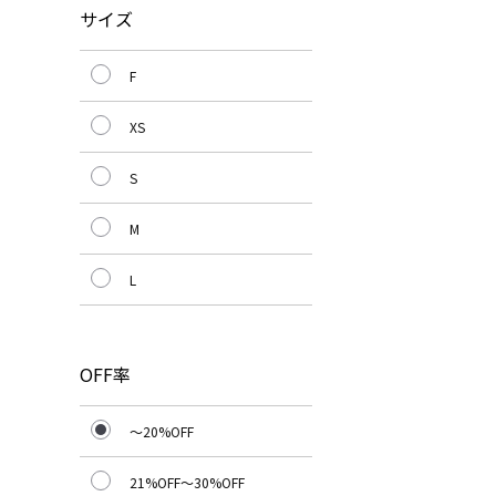
サイズ
F
XS
S
M
L
OFF率
～20%OFF
21%OFF～30%OFF