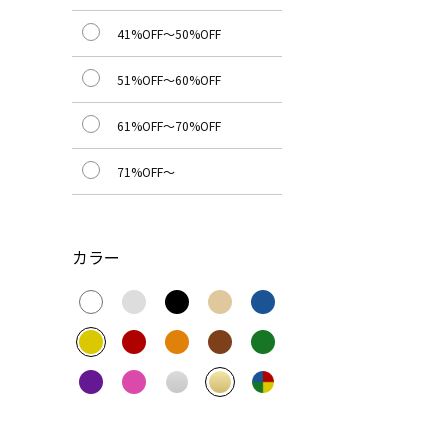
41%OFF～50%OFF
51%OFF～60%OFF
61%OFF～70%OFF
71%OFF～
カラー