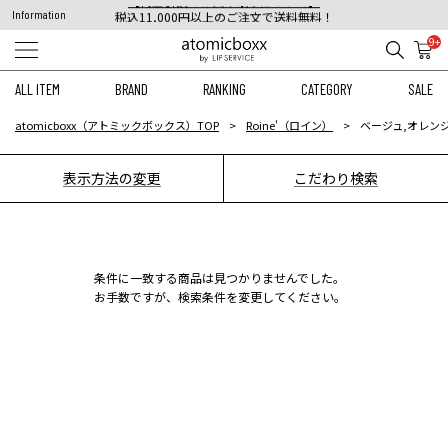
Information
税込11,000円以上のご注文で送料無料！
【重要】予約商品のお支払い方法（代金引換）変更に関するお知らせ
9+
ALL ITEM
BRAND
RANKING
CATEGORY
SALE
atomicboxx（アトミックボックス）TOP
Roine'（ロイン）
ベージュ,オレンジ
表示方法の変更
こだわり検索
条件に一致する商品は見つかりませんでした。
お手数ですが、検索条件を変更してください。