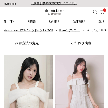
税込11,000円以上のご注文で送料無料！
Information
【重要】予約商品のお支払い方法（代金引換）変更に関するお知らせ
0
ALL ITEM
BRAND
RANKING
CATEGORY
SALE
atomicboxx（アトミックボックス）TOP
Roine'（ロイン）
ベージュ,シルバー
表示方法の変更
こだわり検索