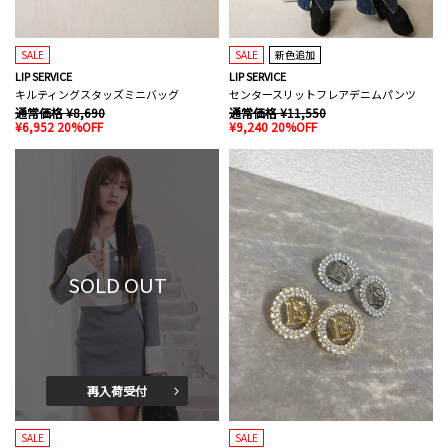
SALE
SALE
新色追加
LIP SERVICE
LIP SERVICE
キルティングスタッズミニバッグ
センタースリットフレアデニムパンツ
通常価格 ¥8,690
通常価格 ¥11,550
¥6,952 20%OFF
¥9,240 20%OFF
SOLD OUT
再入荷受付
SALE
SALE