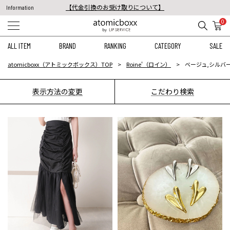
【代金引換のお受け取りについて】
Information
税込11,000円以上のご注文で送料無料！
0
【重要】予約商品のお支払い方法（代金引換）変更に関するお知らせ
ALL ITEM
BRAND
RANKING
CATEGORY
SALE
atomicboxx（アトミックボックス）TOP
Roine'（ロイン）
ベージュ,シルバー
表示方法の変更
こだわり検索