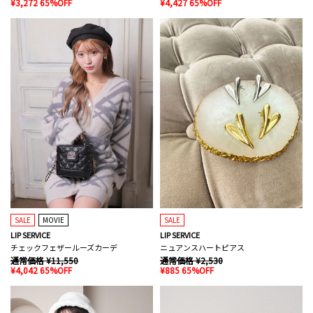
¥3,272 65%OFF
¥4,427 65%OFF
SALE
MOVIE
SALE
LIP SERVICE
LIP SERVICE
チェックフェザールーズカーデ
ニュアンスハートピアス
通常価格 ¥11,550
通常価格 ¥2,530
¥4,042 65%OFF
¥885 65%OFF