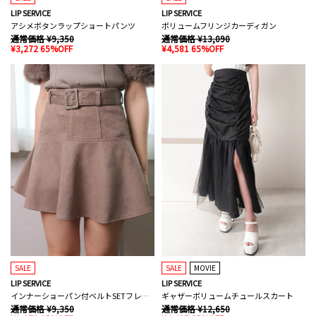
LIP SERVICE
LIP SERVICE
アシメボタンラップショートパンツ
ボリュームフリンジカーディガン
通常価格 ¥9,350
通常価格 ¥13,090
¥3,272 65%OFF
¥4,581 65%OFF
SALE
SALE
MOVIE
LIP SERVICE
LIP SERVICE
インナーショーパン付ベルトSETフレアスカート
ギャザーボリュームチュールスカート
通常価格 ¥9,350
通常価格 ¥12,650