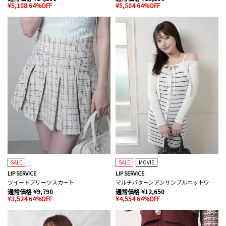
¥5,108 64%OFF
¥5,504 64%OFF
SALE
SALE
MOVIE
LIP SERVICE
LIP SERVICE
ツイードプリーツスカート
マルチパターンアンサンブルニットワンピース
通常価格 ¥9,790
通常価格 ¥12,650
¥3,524 64%OFF
¥4,554 64%OFF