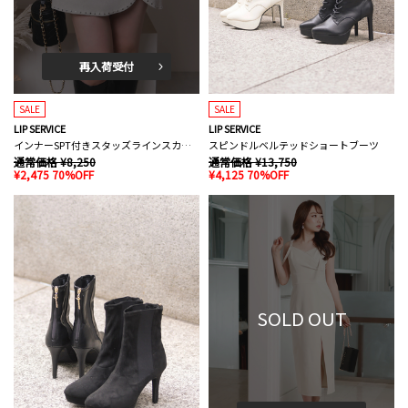
再入荷受付
SALE
SALE
LIP SERVICE
LIP SERVICE
インナーSPT付きスタッズラインスカート
スピンドルベルテッドショートブーツ
通常価格 ¥8,250
通常価格 ¥13,750
¥2,475 70%OFF
¥4,125 70%OFF
SOLD OUT