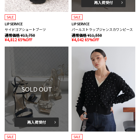
再入荷受付
SALE
SALE
LIP SERVICE
LIP SERVICE
サイドゴアショートブーツ
パールストラップジャンスカワンピース
通常価格 ¥13,750
通常価格 ¥11,550
¥4,812 65%OFF
¥4,042 65%OFF
SOLD OUT
再入荷受付
SALE
SALE