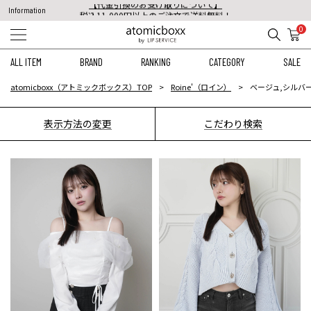
税込11,000円以上のご注文で送料無料！
Information
【重要】予約商品のお支払い方法（代金引換）変更に関するお知らせ
0
ALL ITEM
BRAND
RANKING
CATEGORY
SALE
atomicboxx（アトミックボックス）TOP
Roine'（ロイン）
ベージュ,シルバー
表示方法の変更
こだわり検索