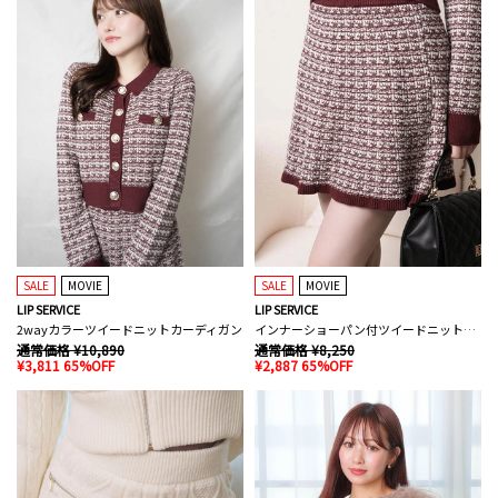
SALE
MOVIE
SALE
MOVIE
LIP SERVICE
LIP SERVICE
2wayカラーツイードニットカーディガン
インナーショーパン付ツイードニットフレアスカート
通常価格 ¥10,890
通常価格 ¥8,250
¥3,811 65%OFF
¥2,887 65%OFF