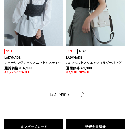
SALE
SALE
MOVIE
LADYMADE
LADYMADE
シャーリングシャツ×ニットビスチェセット
2WAYベルトスクエアショルダーバッグ
通常価格 ¥16,500
通常価格 ¥9,900
¥5,775 65%OFF
¥2,970 70%OFF
次へ
1/2
（45件）
メンバーズカード
新規会員登録