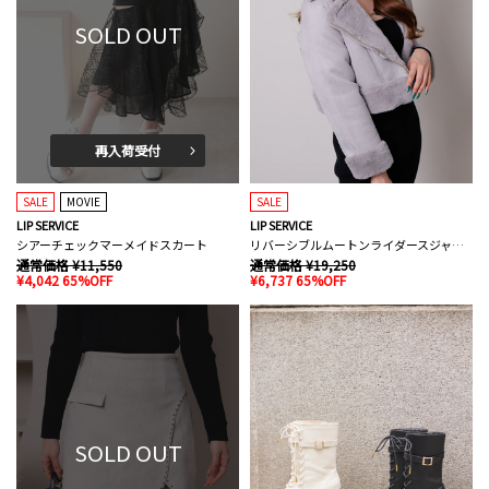
SOLD OUT
再入荷受付
SALE
MOVIE
SALE
LIP SERVICE
LIP SERVICE
シアーチェックマーメイドスカート
リバーシブルムートンライダースジャケット
通常価格 ¥11,550
通常価格 ¥19,250
¥4,042 65%OFF
¥6,737 65%OFF
SOLD OUT