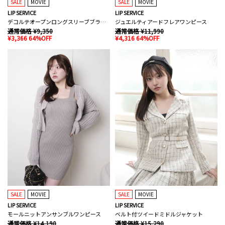
SALE
MOVIE
SALE
MOVIE
LIP SERVICE
LIP SERVICE
デコルテオープンロングスリーブブラウス
ジュエルティアードフレアワンピース
通常価格 ¥9,350
通常価格 ¥11,990
¥3,366 64%OFF
¥4,316 64%OFF
SALE
MOVIE
SALE
MOVIE
LIP SERVICE
LIP SERVICE
モールニットアンサンブルワンピース
ベルト付ツイードミドルジャケット
通常価格 ¥14,190
通常価格 ¥15,290