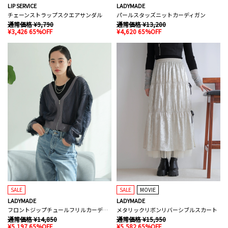
LIP SERVICE
LADYMADE
チェーンストラップスクエアサンダル
パールスタッズニットカーディガン
通常価格 ¥9,790
通常価格 ¥13,200
¥3,426 65%OFF
¥4,620 65%OFF
SALE
SALE
MOVIE
LADYMADE
LADYMADE
フロントジップチュールフリルカーディガン
メタリックリボンリバーシブルスカート
通常価格 ¥14,850
通常価格 ¥15,950
¥5,197 65%OFF
¥5,582 65%OFF