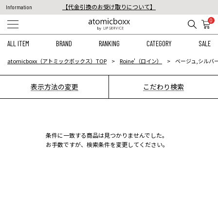
【代金引換のお受け取りについて】
Information
税込11,000円以上のご注文で送料無料！
0
【重要】予約商品のお支払い方法（代金引換）変更に関するお知らせ
ALL ITEM
BRAND
RANKING
CATEGORY
SALE
atomicboxx（アトミックボックス）TOP
Roine'（ロイン）
ベージュ,シルバー
表示方法の変更
こだわり検索
条件に一致する商品は見つかりませんでした。
お手数ですが、検索条件を変更してください。