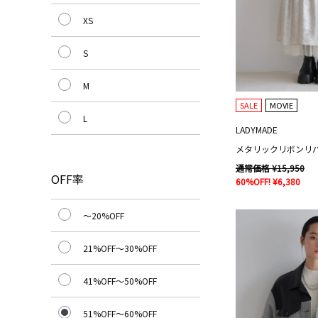
XS
S
M
SALE
MOVIE
L
LADYMADE
メタリックリボンリ
通常価格 ¥15,950
OFF率
60%OFF! ¥6,380
～20%OFF
21%OFF～30%OFF
41%OFF～50%OFF
51%OFF～60%OFF