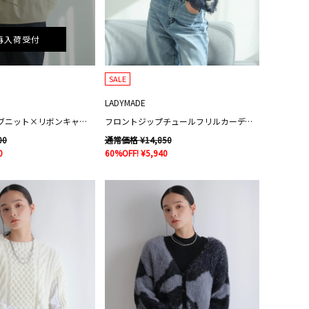
再入荷受付
SALE
LADYMADE
フェザースリーブニット×リボンキャミSET
フロントジップチュールフリルカーディガン
00
通常価格 ¥14,850
0
60%OFF! ¥5,940