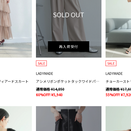
SOLD OUT
再入荷受付
SALE
SALE
LADYMADE
LADYMADE
ティアードスカート
アシメリボンポケットタックワイドパンツ
チョーカースト
通常価格 ¥14,850
通常価格 ¥17,6
60%OFF! ¥5,940
55%OFF! ¥7,92