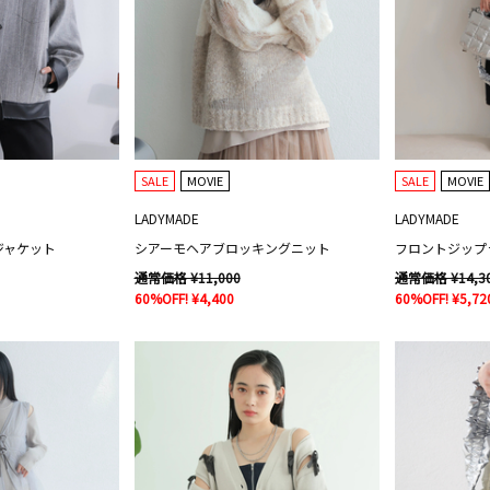
SALE
MOVIE
SALE
MOVIE
LADYMADE
LADYMADE
ジャケット
シアーモヘアブロッキングニット
フロントジップ
通常価格 ¥11,000
通常価格 ¥14,3
60%OFF! ¥4,400
60%OFF! ¥5,72