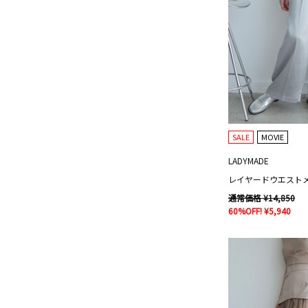
SALE
MOVIE
LADYMADE
通常価格 ¥14,850
60%OFF! ¥5,940