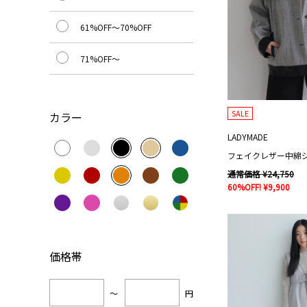
61%OFF～70%OFF
71%OFF～
SALE
カラー
LADYMADE
フェイクレザー中綿
通常価格 ¥24,750
60%OFF! ¥9,900
価格帯
～
円