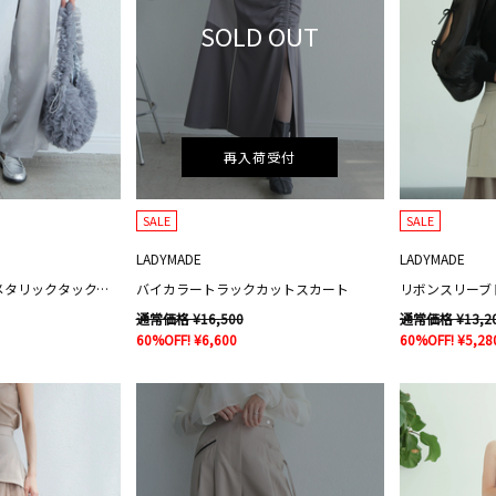
SOLD OUT
再入荷受付
SALE
SALE
LADYMADE
LADYMADE
レイヤードウエストメタリックタックパンツ
バイカラートラックカットスカート
リボンスリーブ
通常価格 ¥16,500
通常価格 ¥13,2
60%OFF! ¥6,600
60%OFF! ¥5,28