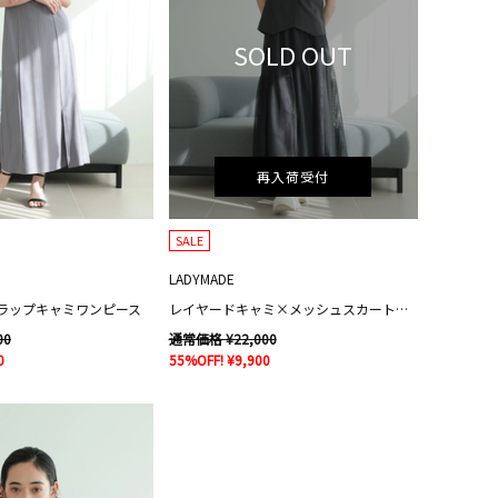
SOLD OUT
再入荷受付
SALE
LADYMADE
ラップキャミワンピース
レイヤードキャミ×メッシュスカートセット
00
通常価格 ¥22,000
0
55%OFF! ¥9,900