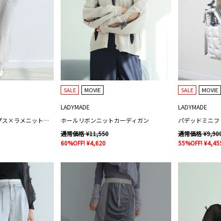
SALE
MOVIE
SALE
MOVIE
LADYMADE
LADYMADE
リボンチュールトップス×ラメニットワンピースセット
ホールリボンニットカーディガン
パデッドミニフ
通常価格 ¥11,550
通常価格 ¥9,90
60%OFF! ¥4,620
55%OFF! ¥4,45