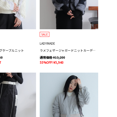
SALE
LADYMADE
グケーブルニット
ラメフェザージャガードニットカーディガン
50
通常価格 ¥13,200
7
55%OFF! ¥5,940