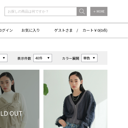
＋ MORE
ログイン
お気に入り
ゲストさま /
カート￥
0(
0点)
表示件数
カラー展開
LD OUT