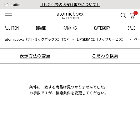
【代金引換のお受け取りについて】
Information
税込11,000円以上のご注文で送料無料！
0
【重要】予約商品のお支払い方法（代金引換）変更に関するお知らせ
ALL ITEM
BRAND
RANKING
CATEGORY
SALE
atomicboxx（アトミックボックス）TOP
LIP SERVICE（リップサービス）
ベー
表示方法の変更
こだわり検索
条件に一致する商品は見つかりませんでした。
お手数ですが、検索条件を変更してください。