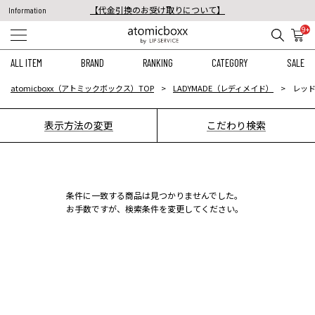
【代金引換のお受け取りについて】
Information
税込11,000円以上のご注文で送料無料！
9+
【重要】予約商品のお支払い方法（代金引換）変更に関するお知らせ
ALL ITEM
BRAND
RANKING
CATEGORY
SALE
atomicboxx（アトミックボックス）TOP
LADYMADE（レディメイド）
レッド
表示方法の変更
こだわり検索
条件に一致する商品は見つかりませんでした。
お手数ですが、検索条件を変更してください。