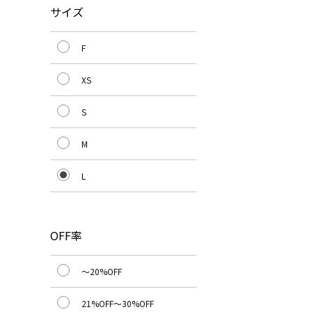
サイズ
F
XS
S
M
L
OFF率
～20%OFF
21%OFF～30%OFF