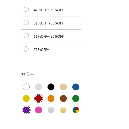
41%OFF～50%OFF
51%OFF～60%OFF
61%OFF～70%OFF
71%OFF～
カラー