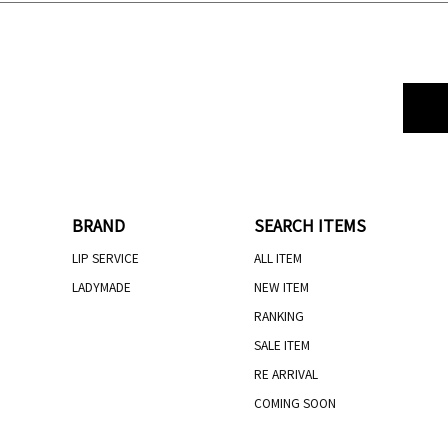
BRAND
SEARCH ITEMS
LIP SERVICE
ALL ITEM
LADYMADE
NEW ITEM
RANKING
SALE ITEM
RE ARRIVAL
COMING SOON