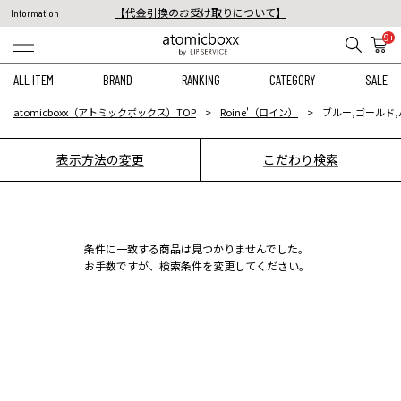
【代金引換のお受け取りについて】
Information
税込11,000円以上のご注文で送料無料！
9+
【重要】予約商品のお支払い方法（代金引換）変更に関するお知らせ
ALL ITEM
BRAND
RANKING
CATEGORY
SALE
atomicboxx（アトミックボックス）TOP
Roine'（ロイン）
ブルー,ゴールド,
表示方法の変更
こだわり検索
条件に一致する商品は見つかりませんでした。
お手数ですが、検索条件を変更してください。