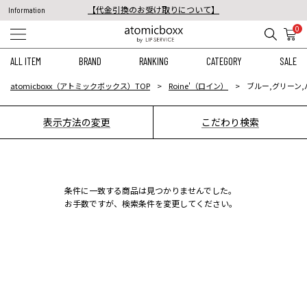
【代金引換のお受け取りについて】
Information
税込11,000円以上のご注文で送料無料！
0
【重要】予約商品のお支払い方法（代金引換）変更に関するお知らせ
ALL ITEM
BRAND
RANKING
CATEGORY
SALE
atomicboxx（アトミックボックス）TOP
Roine'（ロイン）
ブルー,グリーン,
表示方法の変更
こだわり検索
条件に一致する商品は見つかりませんでした。
お手数ですが、検索条件を変更してください。