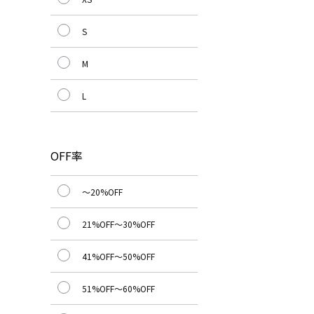
S
M
L
OFF率
～20%OFF
21%OFF～30%OFF
41%OFF～50%OFF
51%OFF～60%OFF