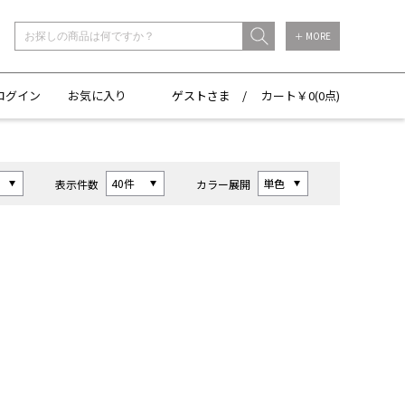
＋ MORE
ログイン
お気に入り
ゲストさま /
カート￥
0(
0点)
表示件数
カラー展開