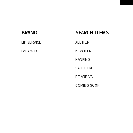
BRAND
SEARCH ITEMS
LIP SERVICE
ALL ITEM
LADYMADE
NEW ITEM
RANKING
SALE ITEM
RE ARRIVAL
COMING SOON