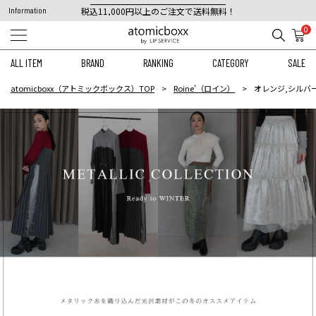
税込11,000円以上のご注文で送料無料！
Information
【重要】予約商品のお支払い方法（代金引換）変更に関するお知らせ
0
ALL ITEM
BRAND
RANKING
CATEGORY
SALE
atomicboxx（アトミックボックス）TOP
Roine'（ロイン）
オレンジ,シルバ