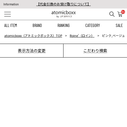
【代金引換のお受け取りについて】
Information
税込11,000円以上のご注文で送料無料！
9+
【重要】予約商品のお支払い方法（代金引換）変更に関するお知らせ
ALL ITEM
BRAND
RANKING
CATEGORY
SALE
atomicboxx（アトミックボックス）TOP
Roine'（ロイン）
ピンク,ベージュ
表示方法の変更
こだわり検索