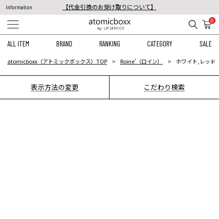
【代金引換のお受け取りについて】
Information
税込11,000円以上のご注文で送料無料！
0
【重要】予約商品のお支払い方法（代金引換）変更に関するお知らせ
ALL ITEM
BRAND
RANKING
CATEGORY
SALE
atomicboxx（アトミックボックス）TOP
Roine'（ロイン）
ホワイト,レッド
表示方法の変更
こだわり検索