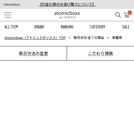
【代金引換のお受け取りについて】
Information
税込11,000円以上のご注文で送料無料！
0
【重要】予約商品のお支払い方法（代金引換）変更に関するお知らせ
ALL ITEM
BRAND
RANKING
CATEGORY
SALE
atomicboxx（アトミックボックス）TOP
販売状況:全ての商品
新着順
表示方法の変更
こだわり検索