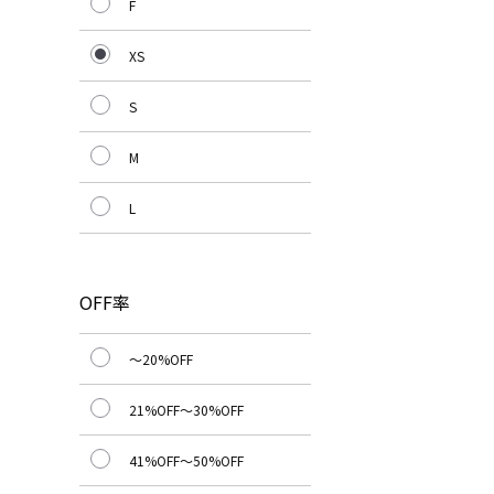
F
XS
S
M
L
OFF率
～20%OFF
21%OFF～30%OFF
41%OFF～50%OFF