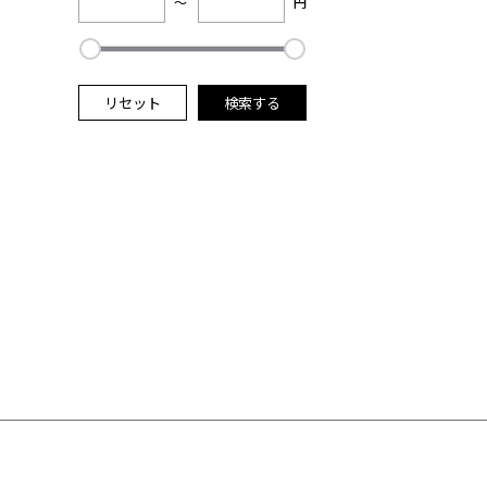
～
円
リセット
検索する