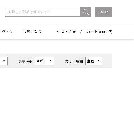
＋ MORE
ログイン
お気に入り
ゲストさま /
カート￥
0(
0点)
表示件数
カラー展開