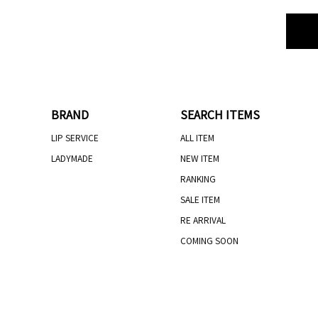
BRAND
SEARCH ITEMS
LIP SERVICE
ALL ITEM
LADYMADE
NEW ITEM
RANKING
SALE ITEM
RE ARRIVAL
COMING SOON