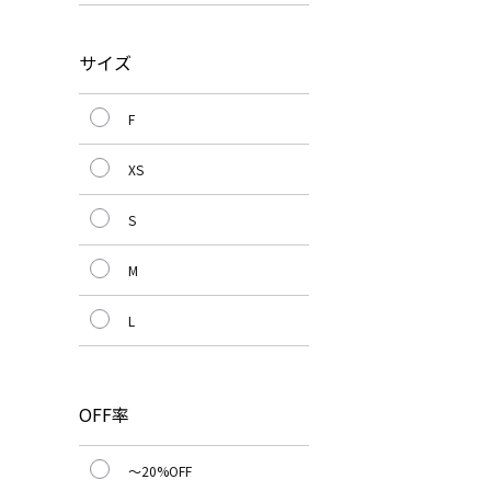
サイズ
F
XS
S
M
L
OFF率
～20%OFF