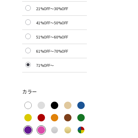
21%OFF～30%OFF
41%OFF～50%OFF
51%OFF～60%OFF
61%OFF～70%OFF
71%OFF～
カラー