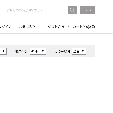
＋ MORE
ログイン
お気に入り
ゲストさま /
カート￥
0(
0点)
表示件数
カラー展開