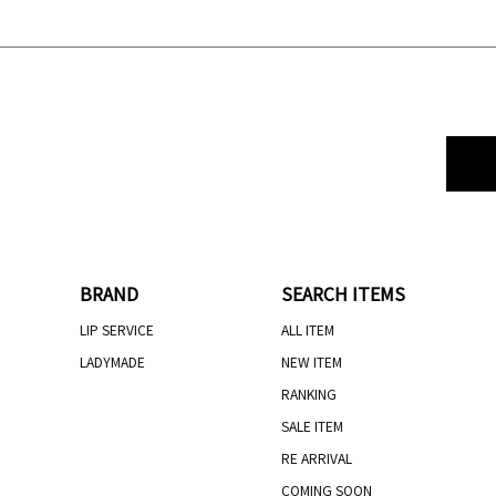
BRAND
SEARCH ITEMS
LIP SERVICE
ALL ITEM
LADYMADE
NEW ITEM
RANKING
SALE ITEM
RE ARRIVAL
COMING SOON