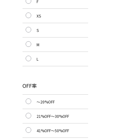
F
XS
S
M
L
OFF率
～20%OFF
21%OFF～30%OFF
41%OFF～50%OFF