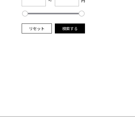
～
円
リセット
検索する