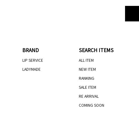
BRAND
SEARCH ITEMS
LIP SERVICE
ALL ITEM
LADYMADE
NEW ITEM
RANKING
SALE ITEM
RE ARRIVAL
COMING SOON