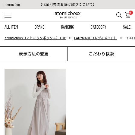
【代金引換のお受け取りについて】
Information
税込11,000円以上のご注文で送料無料！
9+
【重要】予約商品のお支払い方法（代金引換）変更に関するお知らせ
ALL ITEM
BRAND
RANKING
CATEGORY
SALE
atomicboxx（アトミックボックス）TOP
LADYMADE（レディメイド）
イエロ
表示方法の変更
こだわり検索