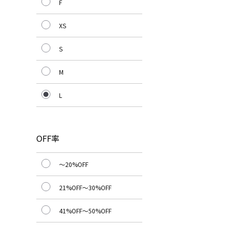
F
XS
S
M
L
OFF率
～20%OFF
21%OFF～30%OFF
41%OFF～50%OFF