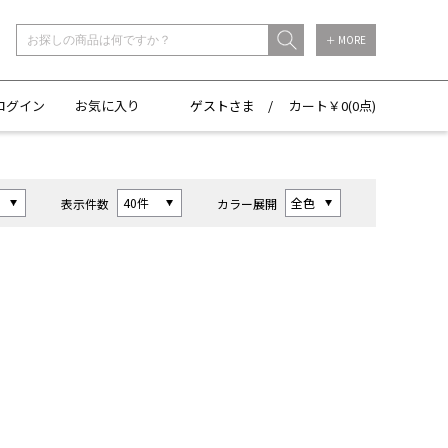
＋ MORE
ログイン
お気に入り
ゲストさま /
カート￥
0(
0点)
表示件数
カラー展開