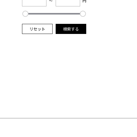
～
円
リセット
検索する