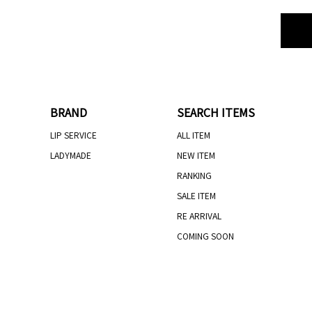
BRAND
SEARCH ITEMS
LIP SERVICE
ALL ITEM
LADYMADE
NEW ITEM
RANKING
SALE ITEM
RE ARRIVAL
COMING SOON