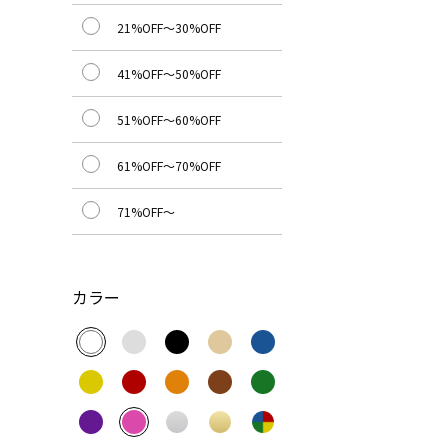
21%OFF～30%OFF
41%OFF～50%OFF
51%OFF～60%OFF
61%OFF～70%OFF
71%OFF～
カラー