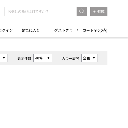
＋ MORE
ログイン
お気に入り
ゲストさま /
カート￥
0(
0点)
表示件数
カラー展開