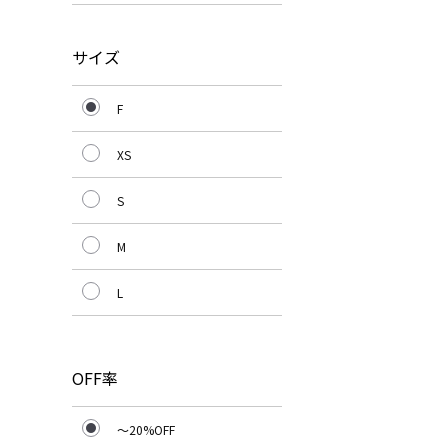
サイズ
F
XS
S
M
L
OFF率
～20%OFF