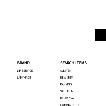
BRAND
SEARCH ITEMS
LIP SERVICE
ALL ITEM
LADYMADE
NEW ITEM
RANKING
SALE ITEM
RE ARRIVAL
COMING SOON