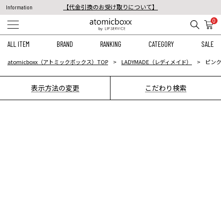
【代金引換のお受け取りについて】
Information
税込11,000円以上のご注文で送料無料！
0
【重要】予約商品のお支払い方法（代金引換）変更に関するお知らせ
ALL ITEM
BRAND
RANKING
CATEGORY
SALE
atomicboxx（アトミックボックス）TOP
LADYMADE（レディメイド）
ピンク
表示方法の変更
こだわり検索