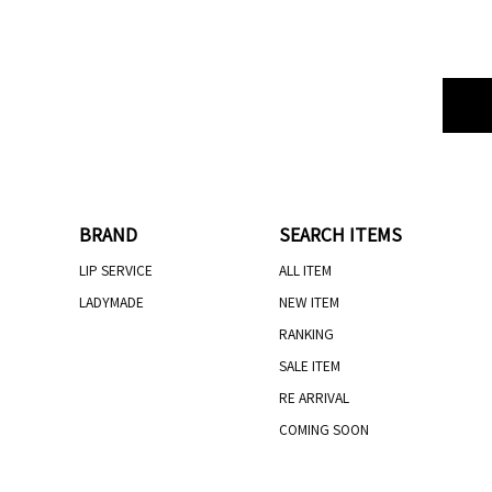
BRAND
SEARCH ITEMS
LIP SERVICE
ALL ITEM
LADYMADE
NEW ITEM
RANKING
SALE ITEM
RE ARRIVAL
COMING SOON