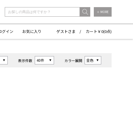
＋ MORE
ログイン
お気に入り
ゲストさま /
カート￥
0(
0点)
表示件数
カラー展開