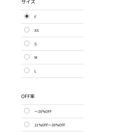
サイズ
F
XS
S
M
L
OFF率
～20%OFF
21%OFF～30%OFF