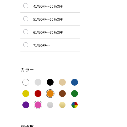
41%OFF～50%OFF
51%OFF～60%OFF
61%OFF～70%OFF
71%OFF～
カラー