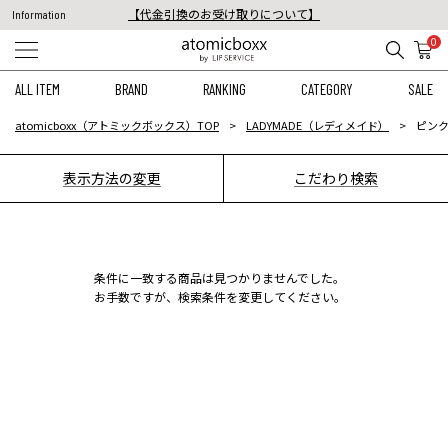
【代金引換のお受け取りについて】
Information
税込11,000円以上のご注文で送料無料！
0
【重要】予約商品のお支払い方法（代金引換）変更に関するお知らせ
ALL ITEM
BRAND
RANKING
CATEGORY
SALE
atomicboxx（アトミックボックス）TOP
LADYMADE（レディメイド）
ピン
表示方法の変更
こだわり検索
条件に一致する商品は見つかりませんでした。
お手数ですが、検索条件を変更してください。